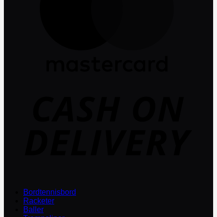
D
Bordtennisbord
Racketer
Baller