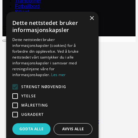
Trampoliner
Fotballbord
Biljard
×
Tilbehør
Dette nettstedet bruker
Copyright 2026 ©
Biljard Import & Service
informasjonskapsler
Utviklet og driftet av WebCraft AS
Dette nettstedet bruker
informasjonskapsler (cookies) for å
Bordtennisbord
forbedre din opplevelse. Ved å bruke
Innendørsbord
nettstedet vårt samtykker du i alle
Utendørsbord
informasjonskapsler i samsvar med
Racketer
retningslinjene våre for
Pakker
informasjonskapsler.
Les mer
Innendørs
Utendørs
STRENGT NØDVENDIG
Baller
Trampoliner
YTELSE
Fotballbord
Biljard
MÅLRETTING
Tilbehør
UGRADERT
Futeral
Holder med nett
Nett
GODTA ALLE
AVVIS ALLE
Pressening