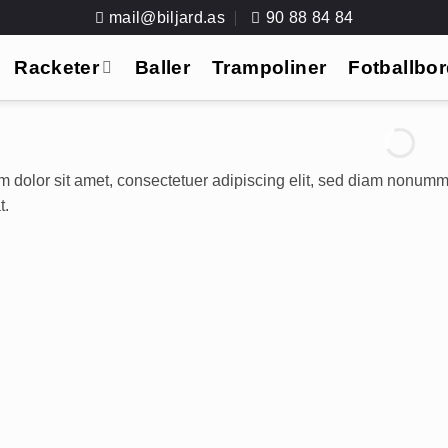
mail@biljard.as
90 88 84 84
Racketer
Baller
Trampoliner
Fotballbo
 dolor sit amet, consectetuer adipiscing elit, sed diam nonumm
t.