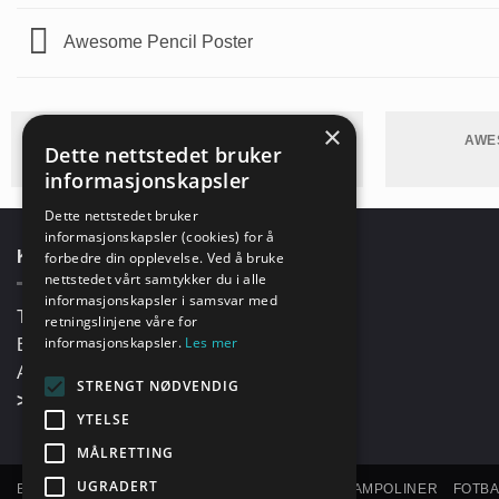
Awesome Pencil Poster
×
ANOTHER PRINT PACKAGE
AWE
Dette nettstedet bruker
informasjonskapsler
Dette nettstedet bruker
informasjonskapsler (cookies) for å
KONTAKTINFORMASJON
forbedre din opplevelse. Ved å bruke
nettstedet vårt samtykker du i alle
informasjonskapsler i samsvar med
Telefon:
90 88 84 84
retningslinjene våre for
informasjonskapsler.
Les mer
E-post:
mail@biljard.as
Adresse:
Postboks 25, 1901 Fetsund
STRENGT NØDVENDIG
>
Om Biljard Import & Service
YTELSE
MÅLRETTING
UGRADERT
BORDTENNISBORD
RACKETER
BALLER
TRAMPOLINER
FOTB