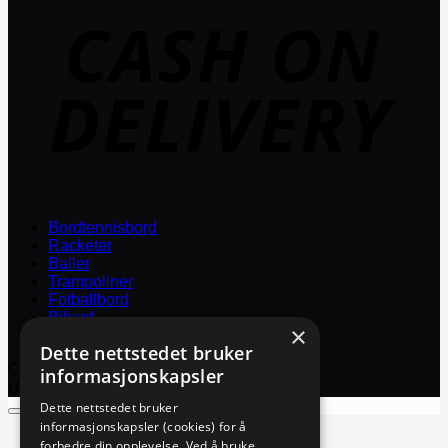
D
Bordtennisbord
Racketer
Baller
Trampoliner
Fotballbord
Biljard
×
Tilbehør
Dette nettstedet bruker
Copyright 2026 ©
Biljard Import & Service
informasjonskapsler
Utviklet og driftet av WebCraft AS
Dette nettstedet bruker
informasjonskapsler (cookies) for å
Bordtennisbord
forbedre din opplevelse. Ved å bruke