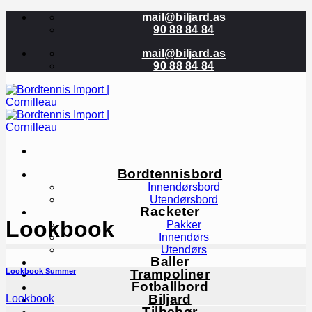
Skip
mail@biljard.as
to
90 88 84 84
content
mail@biljard.as
90 88 84 84
Bordtennisbord
Innendørsbord
Utendørsbord
Racketer
Lookbook
Pakker
Innendørs
Utendørs
Baller
Lookbook Summer
Trampoliner
Fotballbord
Biljard
Lookbook
Tilbehør