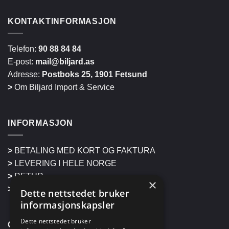
KONTAKTINFORMASJON
Telefon:
90 88 84 84
E-post:
mail@biljard.as
Adresse:
Postboks 25, 1901 Fetsund
>
Om Biljard Import & Service
INFORMASJON
>
BETALING MED KORT OG FAKTURA
>
LEVERING I HELE NORGE
>
RETUR
×
>
HENTING PÅ LAGER
Dette nettstedet bruker
informasjonskapsler
Dette nettstedet bruker
OM CORNILLEAU