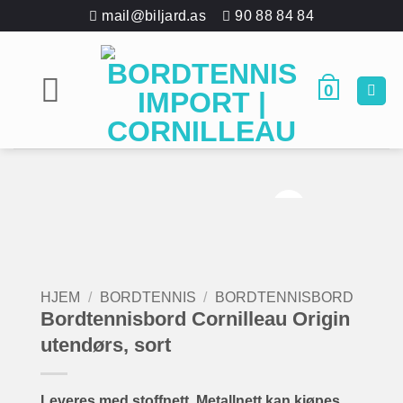
Skip
mail@biljard.as
90 88 84 84
to
content
0
HJEM
/
BORDTENNIS
/
BORDTENNISBORD
Bordtennisbord Cornilleau Origin
utendørs, sort
Leveres med stoffnett. Metallnett kan kjøpes