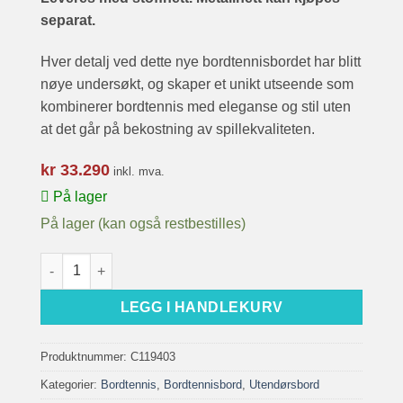
separat.
Hver detalj ved dette nye bordtennisbordet har blitt
nøye undersøkt, og skaper et unikt utseende som
kombinerer bordtennis med eleganse og stil uten
at det går på bekostning av spillekvaliteten.
kr
33.290
inkl. mva.
På lager
På lager (kan også restbestilles)
Bordtennisbord Cornilleau Origin utendørs, sort antall
LEGG I HANDLEKURV
Produktnummer:
C119403
Kategorier:
Bordtennis
,
Bordtennisbord
,
Utendørsbord