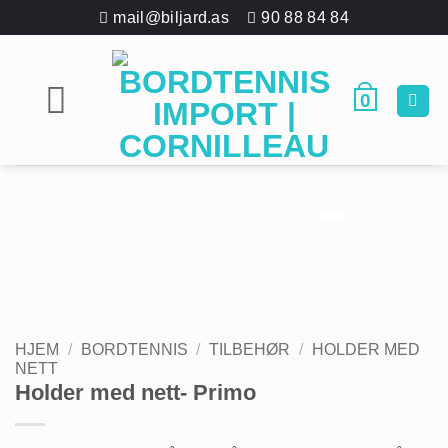
Skip
mail@biljard.as
90 88 84 84
to
content
0
HJEM
/
BORDTENNIS
/
TILBEHØR
/
HOLDER MED
NETT
Holder med nett- Primo