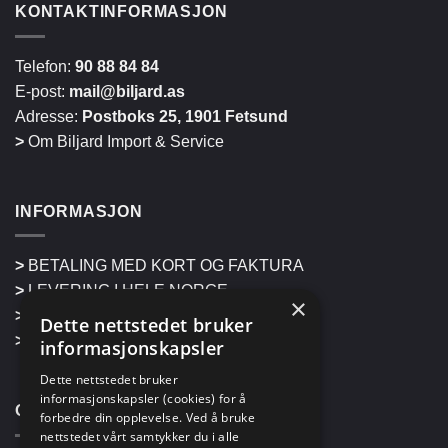
KONTAKTINFORMASJON
Telefon:
90 88 84 84
E-post:
mail@biljard.as
Adresse:
Postboks 25, 1901 Fetsund
>
Om Biljard Import & Service
INFORMASJON
>
BETALING MED KORT OG FAKTURA
>
LEVERING I HELE NORGE
×
>
RETUR
Dette nettstedet bruker
>
HENTING PÅ LAGER
informasjonskapsler
Dette nettstedet bruker
informasjonskapsler (cookies) for å
OM CORNILLEAU
forbedre din opplevelse. Ved å bruke
nettstedet vårt samtykker du i alle