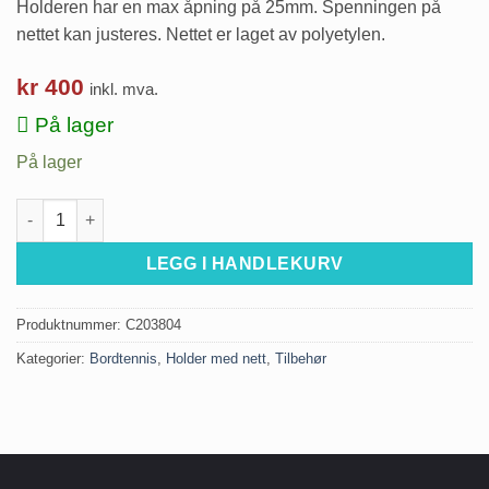
Holderen har en max åpning på 25mm. Spenningen på
nettet kan justeres. Nettet er laget av polyetylen.
kr
400
inkl. mva.
På lager
På lager
Holder med nett- Primo antall
LEGG I HANDLEKURV
Produktnummer:
C203804
Kategorier:
Bordtennis
,
Holder med nett
,
Tilbehør