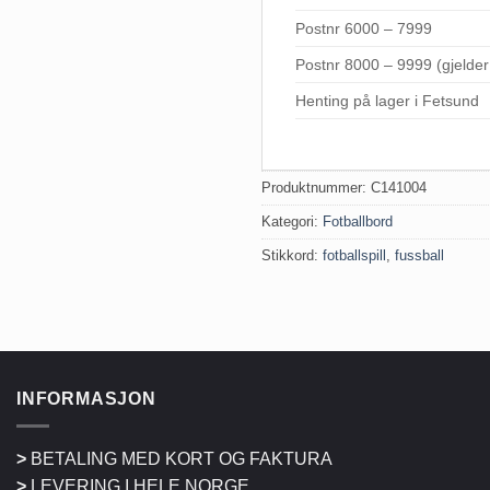
Postnr 6000 – 7999
Postnr 8000 – 9999 (gjelde
Henting på lager i Fetsund
Produktnummer:
C141004
Kategori:
Fotballbord
Stikkord:
fotballspill
,
fussball
INFORMASJON
>
BETALING MED KORT OG FAKTURA
>
LEVERING I HELE NORGE