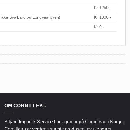
Kr 1250,-
r ikke Svalbard og Longyearbyen)
Kr 1800,-
Kr 0,-
OM CORNILLEAU
Biljard Import & Service har agentur på Cornilleau i Norge.
Cornilleau er verdens største produsent av utendørs