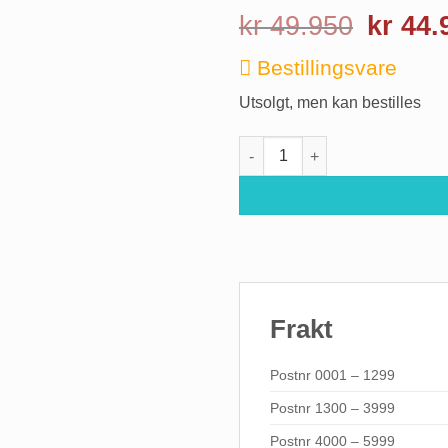
Opprinne
kr
49.950
kr
44.
pris
var:
Bestillingsvare
kr 49.95
Utsolgt, men kan bestilles
Lifestyle utendørs fotballbord 
Frakt
Postnr 0001 – 1299
Postnr 1300 – 3999
Postnr 4000 – 5999