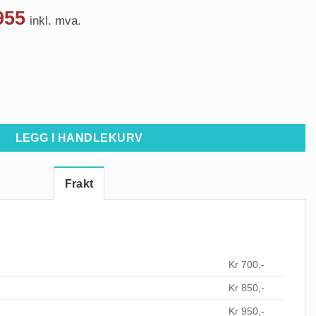
lig
Nåværende
955
inkl. mva.
pris
er:
0.
kr 44.955.
sort antall
LEGG I HANDLEKURV
Frakt
Kr 700,-
Kr 850,-
Kr 950,-