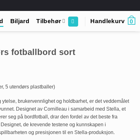
rd
Biljard
Tilbehør
Handlekurv
0
rs fotballbord sort
er, 5 utendørs plastballer)
ytelse, brukervennlighet og holdbarhet, er det veddemålet
 vunnet. Designet av Cornilleau i samarbeid med Stella, et
er seg på bordfotball, drar den fordel av det beste fra
e. Designet, de krevende testene og kunnskapen i
spillbarheten og presisjonen til en Stella-produksjon.