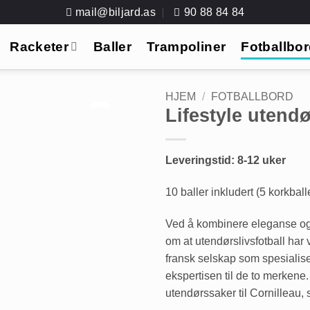
mail@biljard.as
90 88 84 84
Racketer
Baller
Trampoliner
Fotballbo
HJEM
/
FOTBALLBORD
Lifestyle utendø
Leveringstid: 8-12 uker
10 baller inkludert (5 korkball
Ved å kombinere eleganse og 
om at utendørslivsfotball har
fransk selskap som spesialiser
ekspertisen til de to merken
utendørssaker til Cornilleau, 