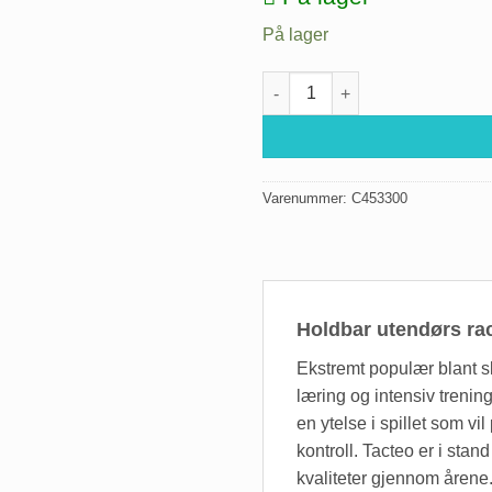
På lager
Racket Tacteo 30 S antall
Varenummer:
C453300
Holdbar utendørs ra
Ekstremt populær blant sk
læring og intensiv trenin
en ytelse i spillet som vi
kontroll. Tacteo er i stan
kvaliteter gjennom årene