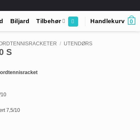
rd
Biljard
Tilbehør
Handlekurv
0
ORDTENNISRACKETER
/
UTENDØRS
0 S
bordtennisracket
/10
ert 7,5/10