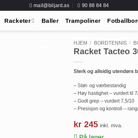
mail@biljard.as
90 88 84 84
Racketer
Baller
Trampoliner
Fotballbo
HJEM
/
BORDTENNIS
/
B
Racket Tacteo 3
Sterk og allsidig utendørs 
– Støt- og værbestandig
– Høy hastighet – vurdert til 7
– Godt grep – vurdert 7,5/10
– Presisjon og kontroll – rang
kr
245
inkl. mva.
På lager