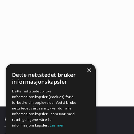
×
Dette nettstedet bruker
informasjonskapsler
Dette nettstedet bruker
informasjonskapsler (cookies) for å
forbedre din opplevelse. Ved å bruke
nettstedet vårt samtykker du i alle
informasjonskapsler i samsvar med
KONTAKTINFORMASJON
retningslinjene våre for
informasjonskapsler.
Les mer