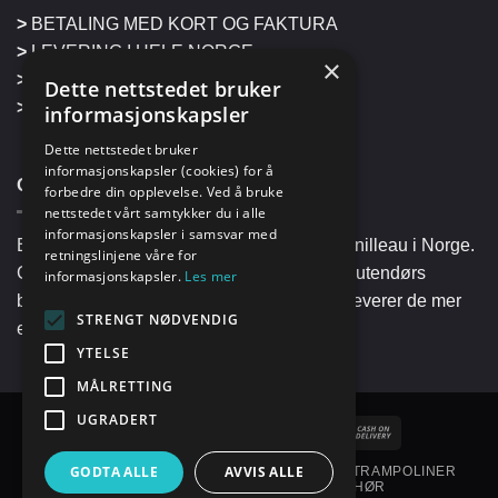
>
BETALING MED KORT OG FAKTURA
>
LEVERING I HELE NORGE
×
>
RETUR
Dette nettstedet bruker
>
HENTING PÅ LAGER
informasjonskapsler
Dette nettstedet bruker
informasjonskapsler (cookies) for å
OM CORNILLEAU
forbedre din opplevelse. Ved å bruke
nettstedet vårt samtykker du i alle
informasjonskapsler i samsvar med
Biljard Import & Service har agentur på Cornilleau i Norge.
retningslinjene våre for
Cornilleau er verdens største produsent av utendørs
informasjonskapsler.
Les mer
bordtennisbord. Fra sin fabrikk i Frankrike leverer de mer
STRENGT NØDVENDIG
enn 90.000 bord per år på verdensbasis.
YTELSE
MÅLRETTING
UGRADERT
Visa
PayPal
Stripe
MasterCard
Cash
On
GODTA ALLE
AVVIS ALLE
BORDTENNISBORD
RACKETER
BALLER
TRAMPOLINER
Delivery
FOTBALLBORD
BILJARD
TILBEHØR